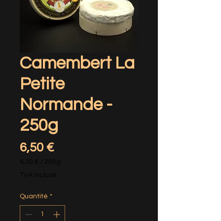
Camembert La
Petite
Normande -
250g
Prix
6,50 €
6,50 €
/
250g
6,50 €
TVA Incluse
pour
250
Quantité
*
Grammes