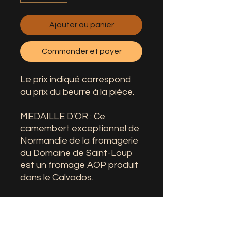
Ajouter au panier
Commander et payer
Le prix indiqué correspond
au prix du beurre à la pièce.
MEDAILLE D'OR : Ce
camembert exceptionnel de
Normandie de la fromagerie
du Domaine de Saint-Loup
est un fromage AOP produit
dans le Calvados.
Fromage à pâte molle et à
croûte fleurie, moulé à la
louche en cinq passages