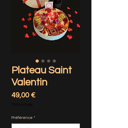
Plateau Saint
Valentin
Prix
49,00 €
TVA Incluse
Préférence
*