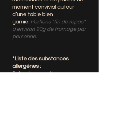
moment convivial autour
d’une table bien
garnie.
Portions "fin de repas"
d'environ 90g de fromage par
personne.
*Liste des substances
allergènes :
Selon l'annexe II du
règlement UE 1169/2011, il
est établi une liste de
14 substances allergènes à
déclaration obligatoire (ADO)
:
œufs, anhydrique sulfureux
[E220], moutarde, soja, lait,
céleri, céréale, arachide,
sésame, fruit à coque,